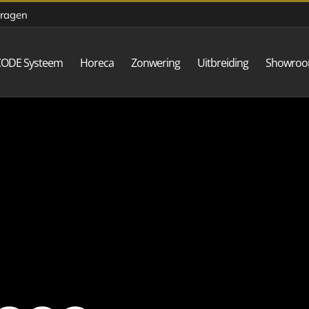
vragen
CODE Systeem
Horeca
Zonwering
Uitbreiding
Showro