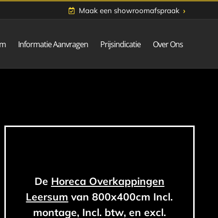
›
Maak een showroomafspraak
om
Informatie Aanvragen
Prijsindicatie
Over Ons
De
Horeca Overkappingen
Leersum
van 800x400cm Incl.
montage, Incl. btw, en excl.