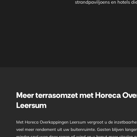
strandpaviljoens en hotels di
Meer terrasomzet met Horeca Ove
Leersum
Met Horeca Overkappingen Leersum vergroot u de inzetbaarhei
veel meer rendement uit uw buitenruimte. Gasten blijven langer 
minder snel weg door regen of wind en u benut meer stoelen per