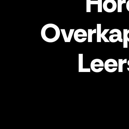
Hor
Overka
Lee