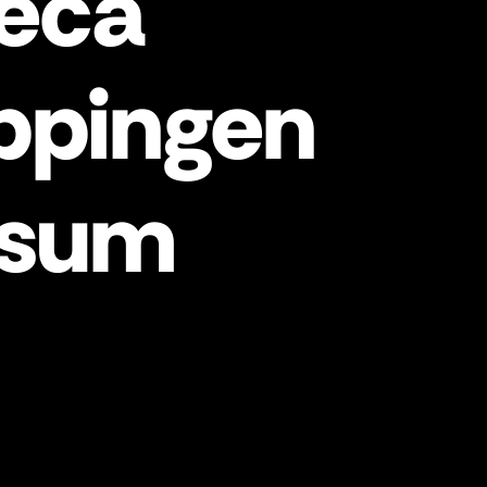
eca
ppingen
rsum