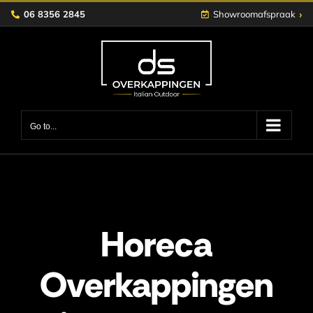
Skip
›
06 8356 2845
Showroomafspraak
to
content
Go to...
Horeca
Overkappingen