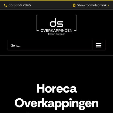
Skip
›
06 8356 2845
Showroomafspraak
to
content
Go to...
Horeca
Overkappingen