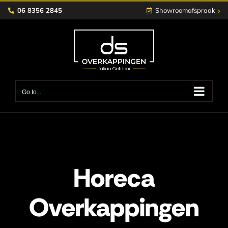
Skip
›
06 8356 2845
Showroomafspraak
to
content
Go to...
Horeca
Overkappingen