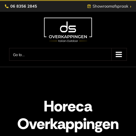
Skip
›
06 8356 2845
Showroomafspraak
to
content
Go to...
Horeca
Overkappingen