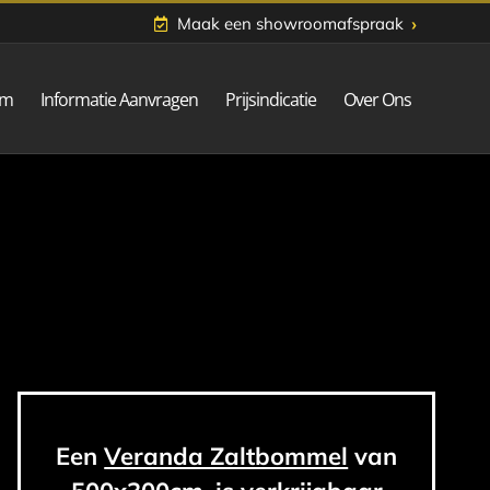
›
Maak een showroomafspraak
om
Informatie Aanvragen
Prijsindicatie
Over Ons
Een
Veranda Zaltbommel
van