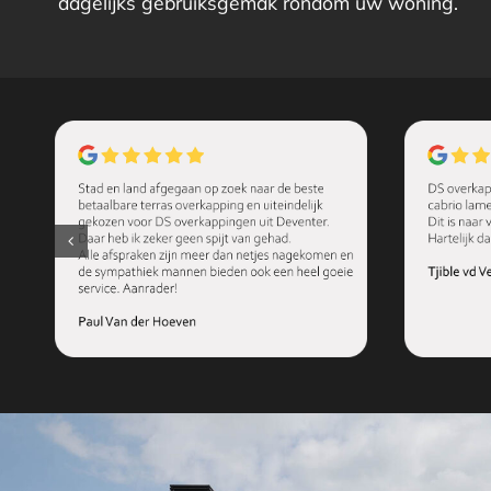
dagelijks gebruiksgemak rondom uw woning.