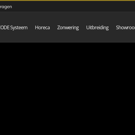
vragen
CODE Systeem
Horeca
Zonwering
Uitbreiding
Showro