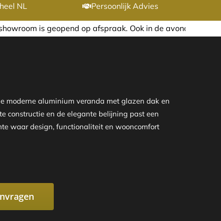
heel NL
Persoonlijk Advies
 afspraak. Ook in de avond of in het weekend nemen wij gra
eze moderne aluminium veranda met glazen dak en
te constructie en de elegante belijning past een
mte waar design, functionaliteit en wooncomfort
anvragen