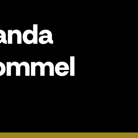
anda
bommel