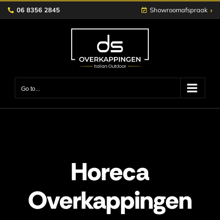
Skip
›
06 8356 2845
Showroomafspraak
to
content
Go to...
Horeca
Overkappingen