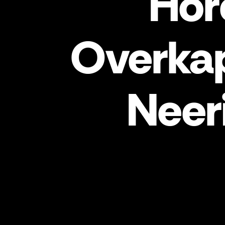
Hor
Overka
Neer