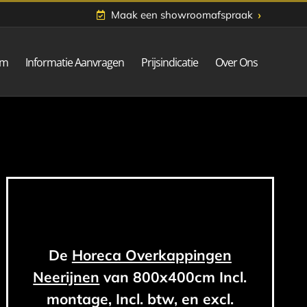
›
Maak een showroomafspraak
om
Informatie Aanvragen
Prijsindicatie
Over Ons
De
Horeca Overkappingen
Neerijnen
van 800x400cm Incl.
montage, Incl. btw, en excl.