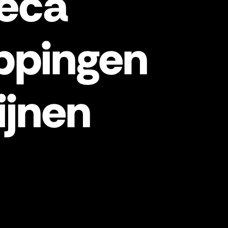
eca
ppingen
ijnen