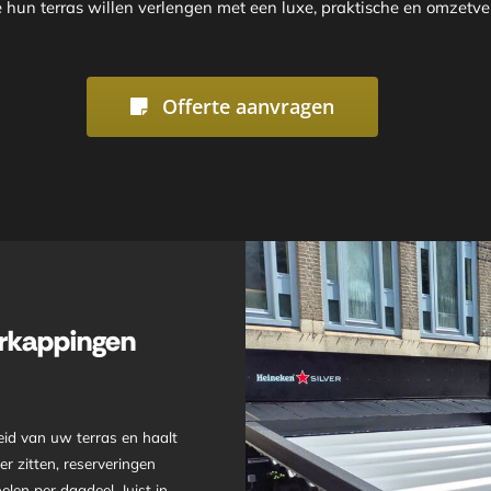
e hun terras willen verlengen met een luxe, praktische en omzetv
Offerte aanvragen
rkappingen
id van uw terras en haalt
r zitten, reserveringen
len per dagdeel. Juist in