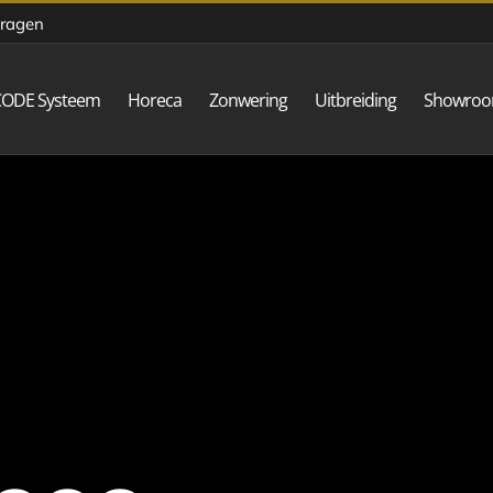
vragen
CODE Systeem
Horeca
Zonwering
Uitbreiding
Showro