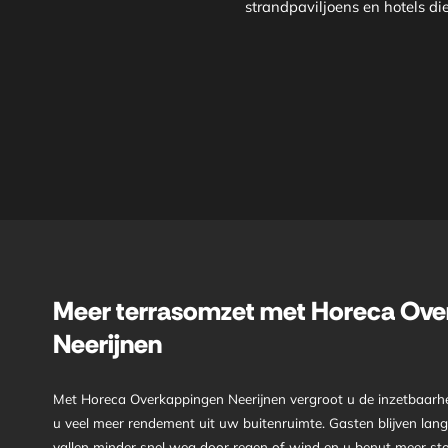
strandpaviljoens en hotels di
Meer terrasomzet met Horeca Ove
Neerijnen
Met Horeca Overkappingen Neerijnen vergroot u de inzetbaarhe
u veel meer rendement uit uw buitenruimte. Gasten blijven lange
vallen minder snel weg door regen of wind en u benut meer stoe