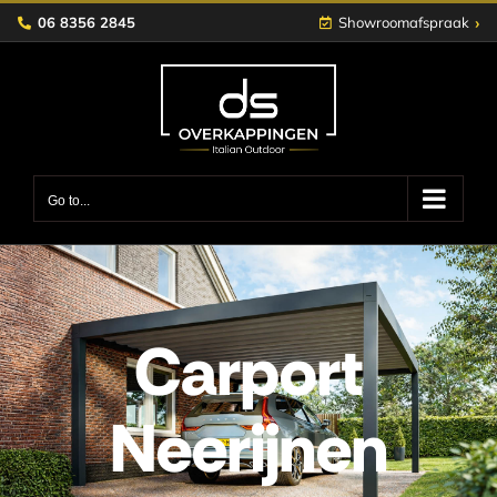
Skip
›
06 8356 2845
Showroomafspraak
to
content
Go to...
Carport
Neerijnen