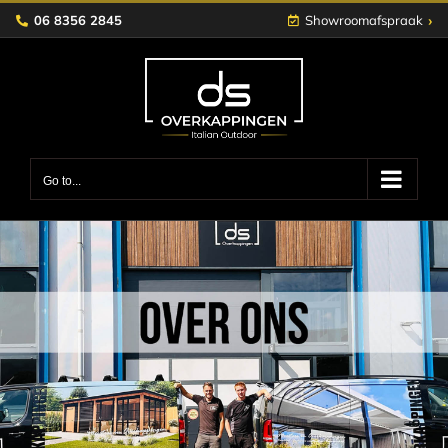
Skip
›
06 8356 2845
Showroomafspraak
to
content
Go to...