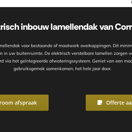
Onze showroom is geopend 
trisch inbouw lamellendak van Corr
 lamellendak voor bestaande of maatwerk overkappingen. Dit mini
ren in uw buitenruimte. De elektrisch verstelbare lamellen zorgen
oerd via het geïntegreerde afwateringssysteem. Geniet van een mo
gebruiksgemak samenkomen, het hele jaar door.
room afspraak
Offerte a