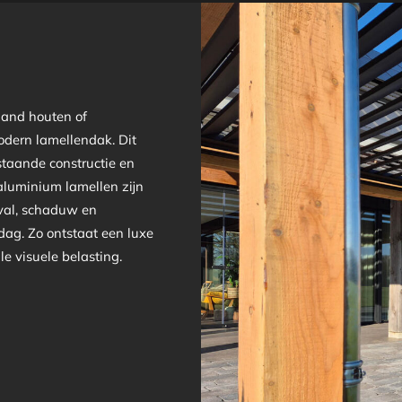
aand houten of
odern lamellendak. Dit
staande constructie en
 aluminium lamellen zijn
nval, schaduw en
dag. Zo ontstaat een luxe
e visuele belasting.