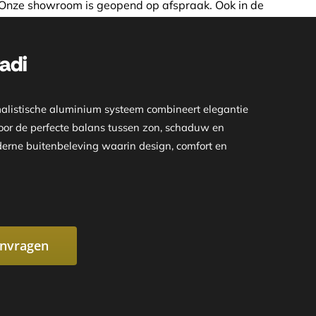
op afspraak. Ook in de avond of in het weekend nemen wij 
adi
malistische aluminium systeem combineert elegantie
 voor de perfecte balans tussen zon, schaduw en
derne buitenbeleving waarin design, comfort en
anvragen