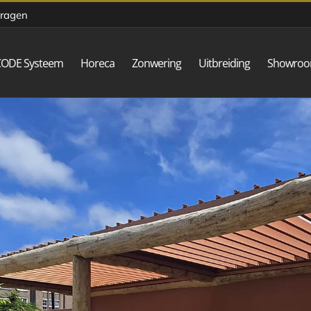
vragen
CODE Systeem
Horeca
Zonwering
Uitbreiding
Showro