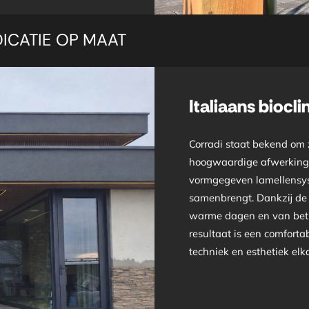
DICATIE OP MAAT
Italiaans biocl
Corradi staat bekend om z
hoogwaardige afwerking. 
vormgegeven lamellensyst
samenbrengt. Dankzij de v
warme dagen en van betr
resultaat is een comfort
techniek en esthetiek el