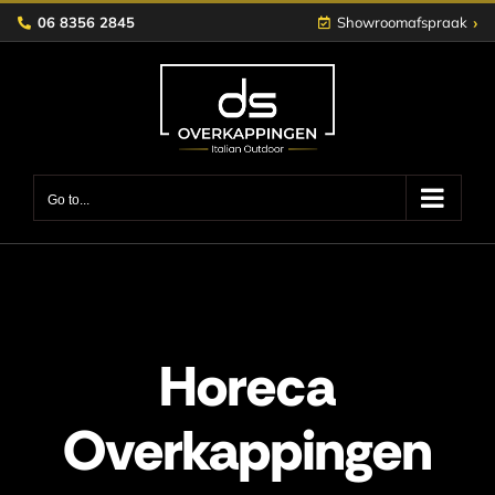
Skip
›
06 8356 2845
Showroomafspraak
to
content
Go to...
Horeca
Overkappingen