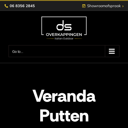
Skip
›
06 8356 2845
Showroomafspraak
to
content
Go to...
Veranda
Putten