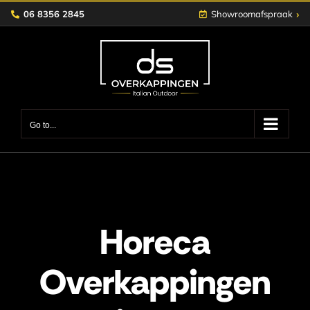
Skip
›
06 8356 2845
Showroomafspraak
to
content
Go to...
Horeca
Overkappingen