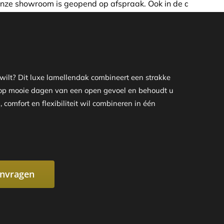
aak. Ook in de avond of in het weekend nemen wij graag de 
ilt? Dit luxe lamellendak combineert een strakke
u op mooie dagen van een open gevoel en behoudt u
 comfort en flexibiliteit wil combineren in één
anvragen