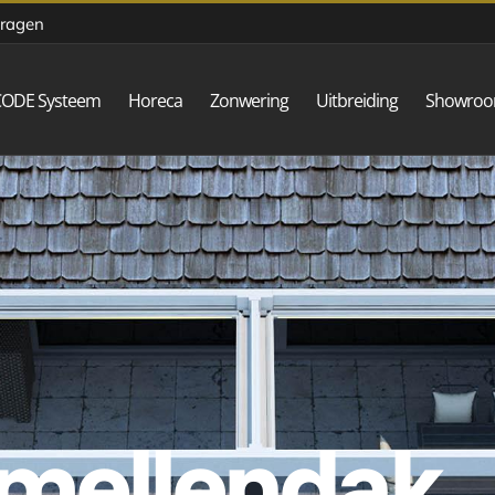
vragen
CODE Systeem
Horeca
Zonwering
Uitbreiding
Showro
amellendak