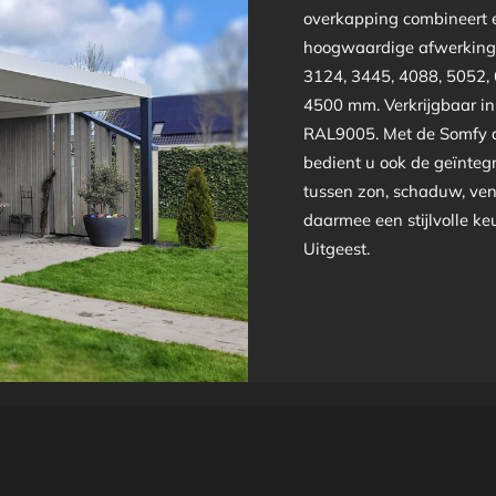
overkapping combineert e
hoogwaardige afwerking 
3124, 3445, 4088, 5052,
4500 mm. Verkrijgbaar i
RAL9005. Met de Somfy a
bedient u ook de geïntegr
tussen zon, schaduw, vent
daarmee een stijlvolle ke
Uitgeest.