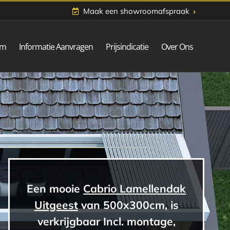
›
Maak een showroomafspraak
om
Informatie Aanvragen
Prijsindicatie
Over Ons
Een mooie
Cabrio Lamellendak
Uitgeest
van 500x300cm, is
verkrijgbaar Incl. montage,