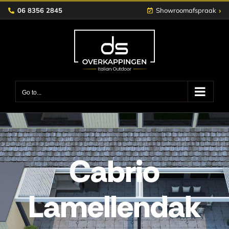
Skip
›
06 8356 2845
Showroomafspraak
to
content
Go to...
Cabrio
Lamellendak