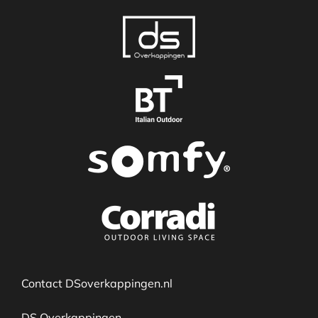
Contact DSoverkappingen.nl
DS Overkappingen