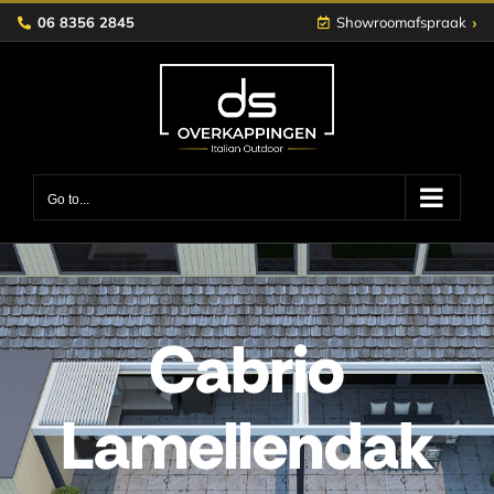
Skip
›
06 8356 2845
Showroomafspraak
to
content
Go to...
Cabrio
Lamellendak