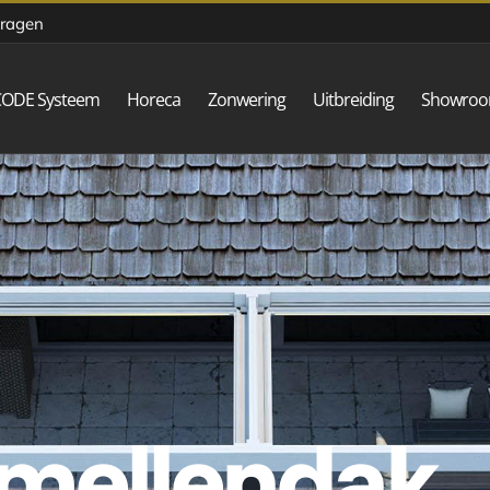
vragen
CODE Systeem
Horeca
Zonwering
Uitbreiding
Showro
amellendak