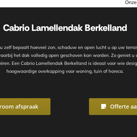
Onze showroom is geopend op afs
Cabrio Lamellendak Berkelland
zelf bepaalt hoeveel zon, schaduw en open lucht u op uw terras 
waarbij het dak volledig open geschoven kan worden. Zo geniet 
eëren. Een Cabrio Lamellendak Berkelland is ideaal voor wie design
hoogwaardige overkapping voor woning, tuin of horeca.
room afspraak
Offerte a