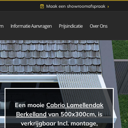
›
Maak een showroomafspraak
om
Informatie Aanvragen
Prijsindicatie
Over Ons
Een mooie
Cabrio Lamellendak
Berkelland
van 500x300cm, is
verkrijgbaar Incl. montage,