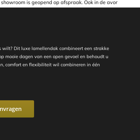
praak. Ook in de avond of in het weekend nemen wij graag 
wilt? Dit luxe lamellendak combineert een strakke
u op mooie dagen van een open gevoel en behoudt u
, comfort en flexibiliteit wil combineren in één
anvragen