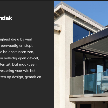
endak
jheid die u bij veel
k eenvoudig en stopt
le balans tussen zon,
n volledig open gevoel,
iten zit. Dat maakt een
estering voor wie het
veren op design, gemak en