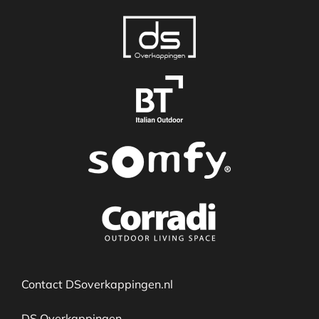
Contact DSoverkappingen.nl
DS Overkappingen