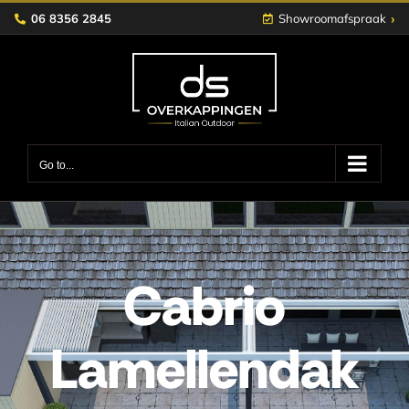
Skip
›
06 8356 2845
Showroomafspraak
to
content
Go to...
Cabrio
Lamellendak