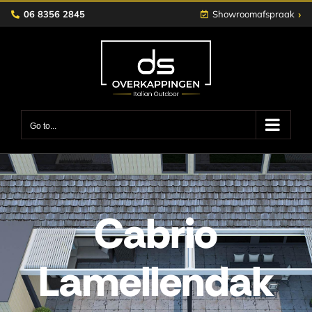
Skip
›
06 8356 2845
Showroomafspraak
to
content
Go to...
Cabrio
Lamellendak