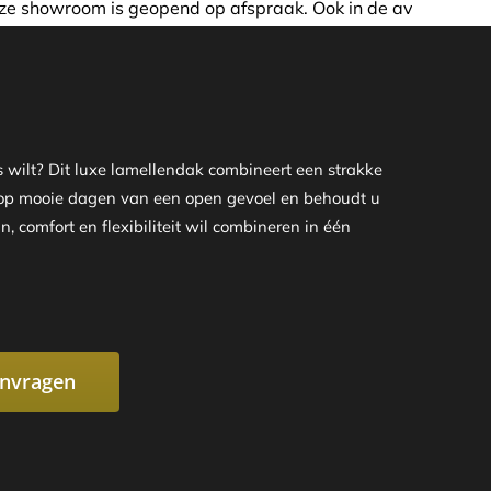
fspraak. Ook in de avond of in het weekend nemen wij graa
wilt? Dit luxe lamellendak combineert een strakke
u op mooie dagen van een open gevoel en behoudt u
 comfort en flexibiliteit wil combineren in één
anvragen