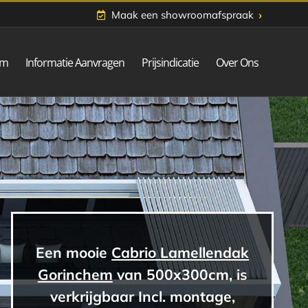
›
Maak een showroomafspraak
om
Informatie Aanvragen
Prijsindicatie
Over Ons
Een mooie
Cabrio Lamellendak
Gorinchem
van 500x300cm, is
verkrijgbaar Incl. montage,