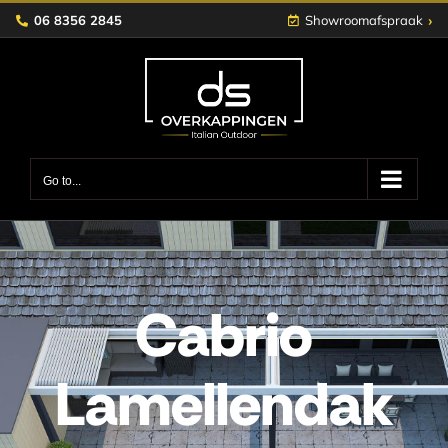
Skip
›
06 8356 2845
Showroomafspraak
to
content
Go to...
Cabrio
Lamellendak