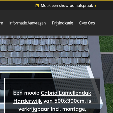
›
Maak een showroomafspraak
om
Informatie Aanvragen
Prijsindicatie
Over Ons
Een mooie
Cabrio Lamellendak
Harderwijk
van 500x300cm, is
verkrijgbaar Incl. montage,