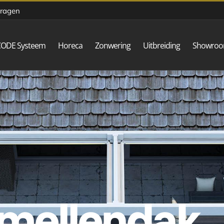
vragen
CODE Systeem
Horeca
Zonwering
Uitbreiding
Showro
amellendak