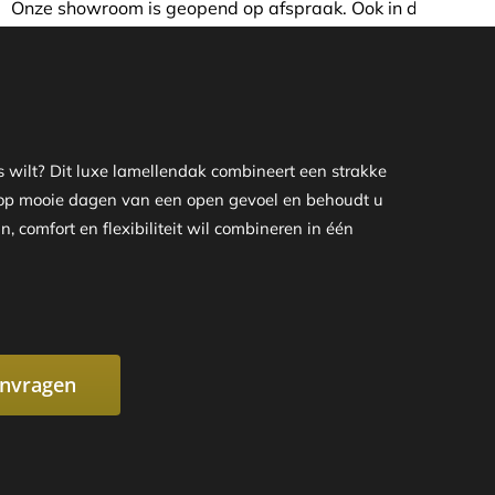
raak. Ook in de avond of in het weekend nemen wij graag d
wilt? Dit luxe lamellendak combineert een strakke
u op mooie dagen van een open gevoel en behoudt u
, comfort en flexibiliteit wil combineren in één
anvragen