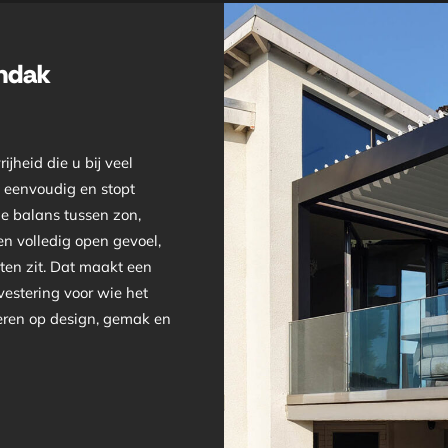
endak
jheid die u bij veel
k eenvoudig en stopt
le balans tussen zon,
n volledig open gevoel,
iten zit. Dat maakt een
vestering voor wie het
veren op design, gemak en