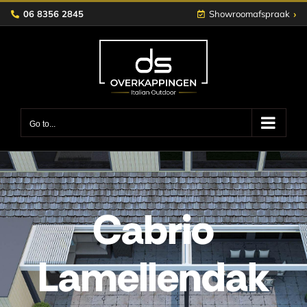
Skip
›
06 8356 2845
Showroomafspraak
to
content
Go to...
Cabrio
Lamellendak