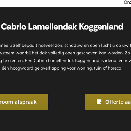
Onze showroom is geopend op af
Cabrio Lamellendak Koggenland
e u zelf bepaalt hoeveel zon, schaduw en open lucht u op uw te
 systeem waarbij het dak volledig open geschoven kan worden. Z
 te creëren. Een Cabrio Lamellendak Koggenland is ideaal voor wie
één hoogwaardige overkapping voor woning, tuin of horeca.
room afspraak
Offerte a