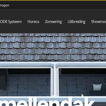
vragen
CODE Systeem
Horeca
Zonwering
Uitbreiding
Showro
amellendak