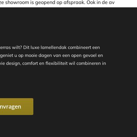
spraak. Ook in de avond of in het weekend nemen wij graag
rras wilt? Dit luxe lamellendak combineert een
o geniet u op mooie dagen van een open gevoel en
 design, comfort en flexibiliteit wil combineren in
anvragen