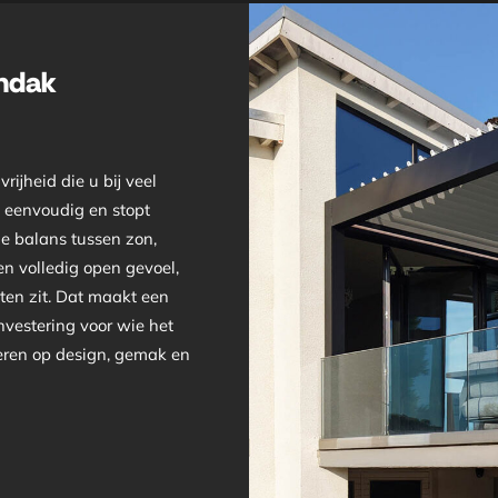
endak
ijheid die u bij veel
k eenvoudig en stopt
le balans tussen zon,
n volledig open gevoel,
iten zit. Dat maakt een
vestering voor wie het
veren op design, gemak en