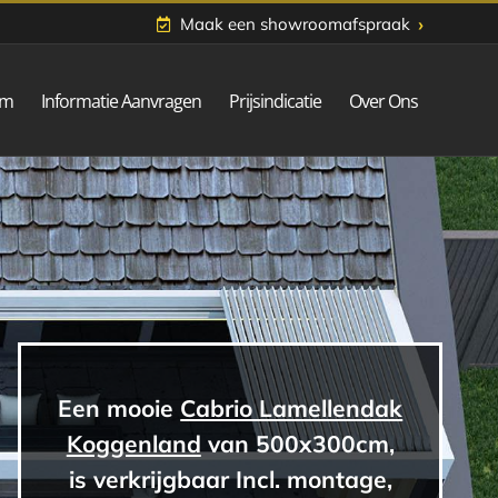
›
Maak een showroomafspraak
om
Informatie Aanvragen
Prijsindicatie
Over Ons
Een mooie
Cabrio Lamellendak
Koggenland
van 500x300cm,
is verkrijgbaar Incl. montage,