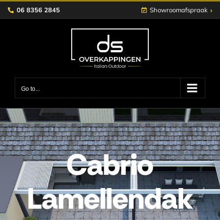
Skip
›
06 8356 2845
Showroomafspraak
to
content
Go to...
Cabrio
Lamellendak