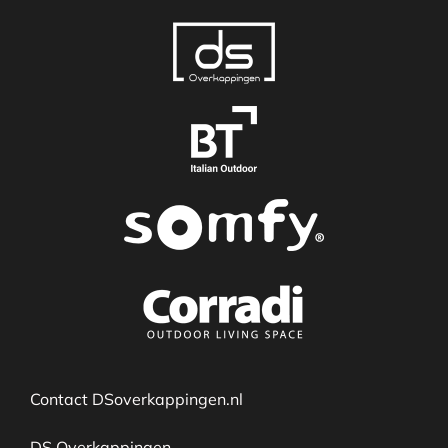
Contact DSoverkappingen.nl
DS Overkappingen