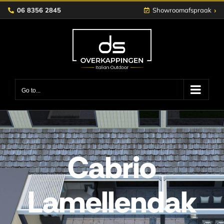
Skip
›
06 8356 2845
Showroomafspraak
to
content
Go to...
Cabrio
Lamellendak