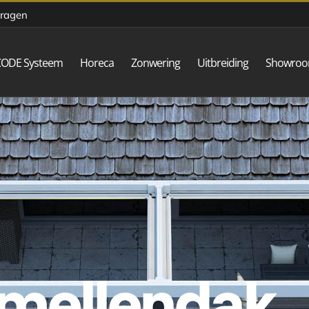
vragen
CODE Systeem
Horeca
Zonwering
Uitbreiding
Showro
amellendak