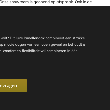
 afspraak. Ook in de avond of in het weekend nemen wij gra
wilt? Dit luxe lamellendak combineert een strakke
u op mooie dagen van een open gevoel en behoudt u
 comfort en flexibiliteit wil combineren in één
anvragen