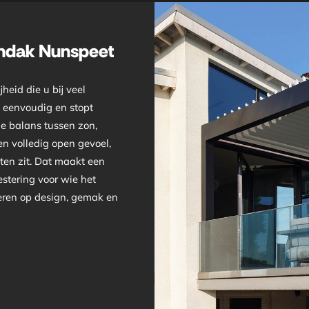
endak Nunspeet
eid die u bij veel
k eenvoudig en stopt
le balans tussen zon,
n volledig open gevoel,
iten zit. Dat maakt een
stering voor wie het
veren op design, gemak en