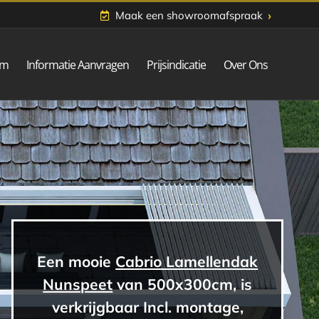
›
Maak een showroomafspraak
om
Informatie Aanvragen
Prijsindicatie
Over Ons
Een mooie
Cabrio Lamellendak
Nunspeet
van 500x300cm, is
verkrijgbaar Incl. montage,