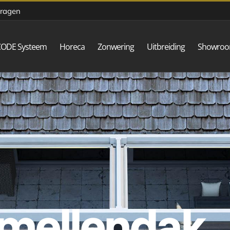
vragen
CODE Systeem
Horeca
Zonwering
Uitbreiding
Showro
amellendak