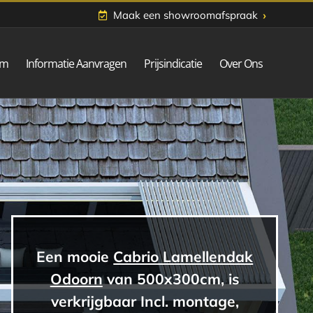
›
Maak een showroomafspraak
om
Informatie Aanvragen
Prijsindicatie
Over Ons
Een mooie
Cabrio Lamellendak
Odoorn
van 500x300cm, is
verkrijgbaar Incl. montage,