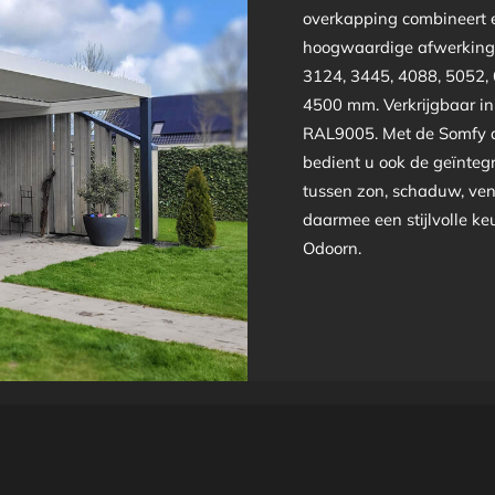
overkapping combineert e
hoogwaardige afwerking 
3124, 3445, 4088, 5052,
4500 mm. Verkrijgbaar i
RAL9005. Met de Somfy a
bedient u ook de geïntegr
tussen zon, schaduw, vent
daarmee een stijlvolle ke
Odoorn.