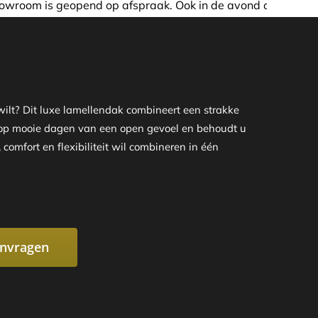
ak. Ook in de avond of in het weekend nemen wij graag de 
ilt? Dit luxe lamellendak combineert een strakke
u op mooie dagen van een open gevoel en behoudt u
comfort en flexibiliteit wil combineren in één
anvragen