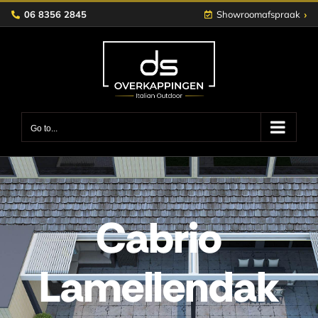
Skip
›
06 8356 2845
Showroomafspraak
to
content
Go to...
Cabrio
Lamellendak