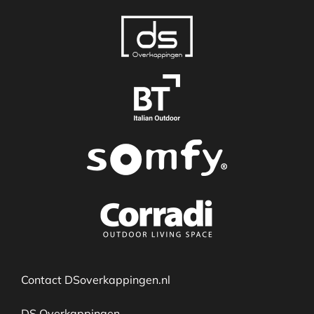
Contact DSoverkappingen.nl
DS Overkappingen