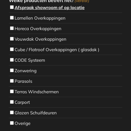
Welke producten betreft het?
(Vereist)
Afspraak showroom of op locatie
Lamellen Overkappingen
Horeca Overkappingen
Vouwdak Overkappingen
Cube / Flatroof Overkappingen ( glasdak )
CODE Systeem
Zonwering
Parasols
Terras Windschermen
Carport
Glazen Schuifdeuren
Overige