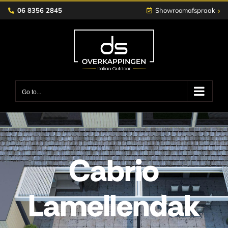
Skip
›
06 8356 2845
Showroomafspraak
to
content
Go to...
Cabrio
Lamellendak