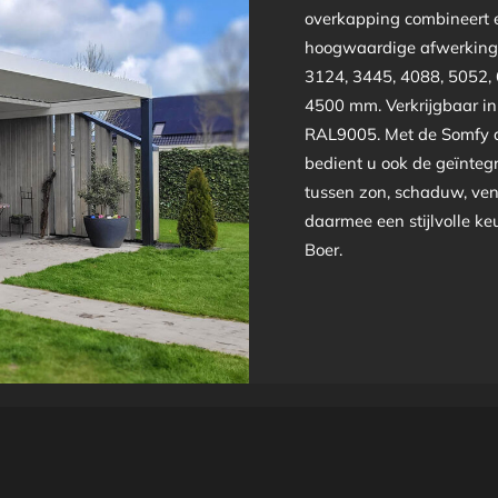
overkapping combineert e
hoogwaardige afwerking 
3124, 3445, 4088, 5052,
4500 mm. Verkrijgbaar i
RAL9005. Met de Somfy a
bedient u ook de geïntegr
tussen zon, schaduw, vent
daarmee een stijlvolle ke
Boer.