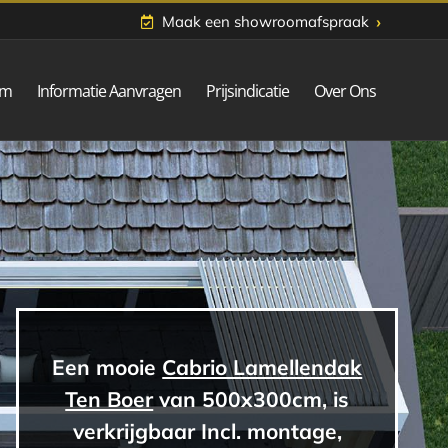
›
Maak een showroomafspraak
om
Informatie Aanvragen
Prijsindicatie
Over Ons
Een mooie
Cabrio Lamellendak
Ten Boer
van 500x300cm, is
verkrijgbaar Incl. montage,