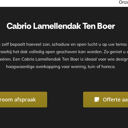
Onze showroom is geopend op af
Cabrio Lamellendak Ten Boer
elf bepaalt hoeveel zon, schaduw en open lucht u op uw terras w
waarbij het dak volledig open geschoven kan worden. Zo geniet 
reëren. Een Cabrio Lamellendak Ten Boer is ideaal voor wie design,
hoogwaardige overkapping voor woning, tuin of horeca.
room afspraak
Offerte a