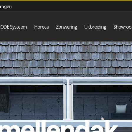
vragen
CODE Systeem
Horeca
Zonwering
Uitbreiding
Showro
amellendak