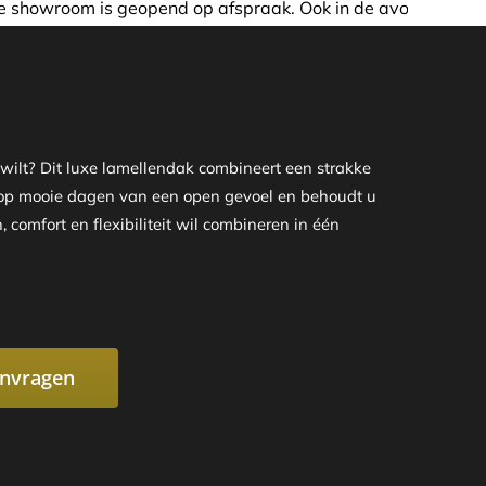
spraak. Ook in de avond of in het weekend nemen wij graag
ilt? Dit luxe lamellendak combineert een strakke
u op mooie dagen van een open gevoel en behoudt u
 comfort en flexibiliteit wil combineren in één
anvragen