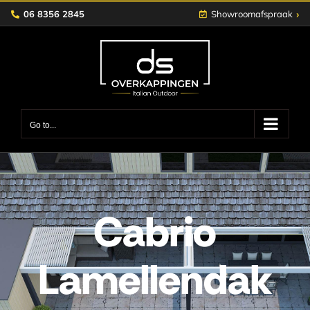
Skip
›
06 8356 2845
Showroomafspraak
to
content
Go to...
Cabrio
Lamellendak