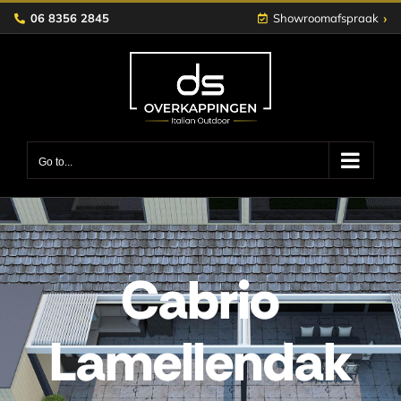
Skip
›
06 8356 2845
Showroomafspraak
to
content
Go to...
Cabrio
Lamellendak