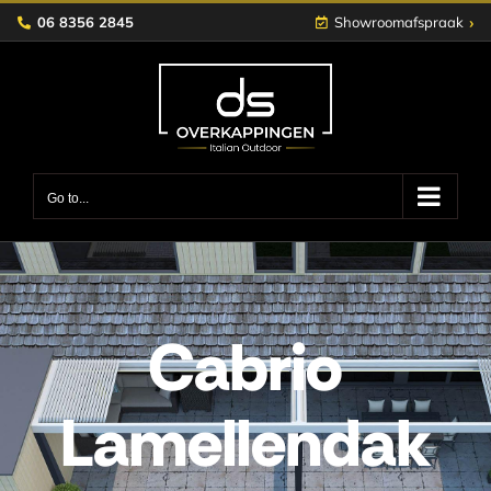
Skip
›
06 8356 2845
Showroomafspraak
to
content
Go to...
Cabrio
Lamellendak