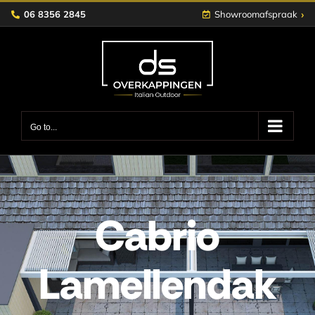
Skip
›
06 8356 2845
Showroomafspraak
to
content
Go to...
Cabrio
Lamellendak