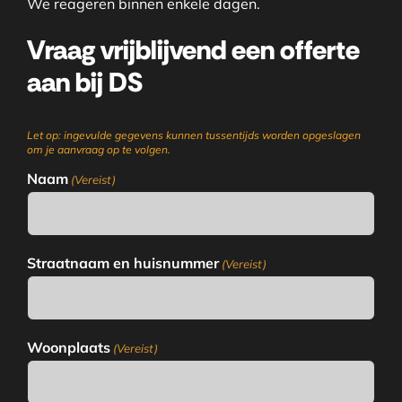
We reageren binnen enkele dagen.
Vraag vrijblijvend een offerte
aan bij DS
Let op: ingevulde gegevens kunnen tussentijds worden opgeslagen
om je aanvraag op te volgen.
Naam
(Vereist)
Straatnaam en huisnummer
(Vereist)
Woonplaats
(Vereist)