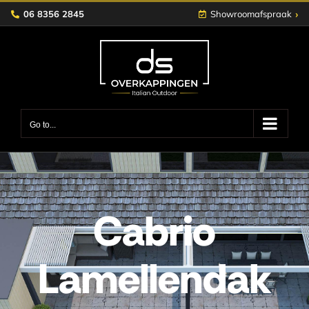
Skip
›
06 8356 2845
Showroomafspraak
to
content
Go to...
Cabrio
Lamellendak