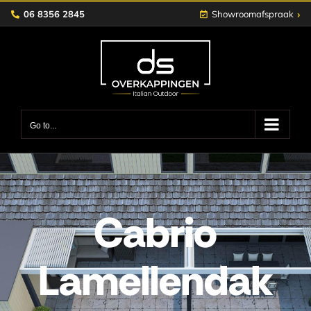
Skip
›
06 8356 2845
Showroomafspraak
to
content
Go to...
Cabrio
Lamellendak