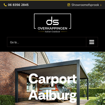
Skip
›
06 8356 2845
Showroomafspraak
to
content
Go to...
Carport
Aalburg