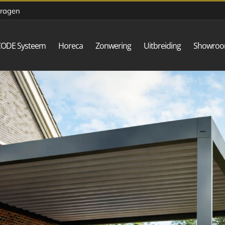
vragen
CODE Systeem
Horeca
Zonwering
Uitbreiding
Showro