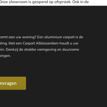
d op afspraak. Ook in de avond of in het weekend nemen wij
g vormt aan uw woning? Een aluminium carport is de
traling. Met een Carport Alblasserdam houdt u uw
rrein. Dankzij de strakke vormgeving en duurzame
ningen.
anvragen