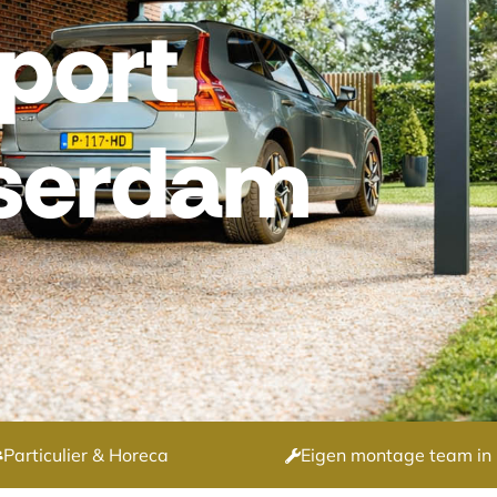
port
sserdam
Particulier & Horeca
Eigen montage team in 