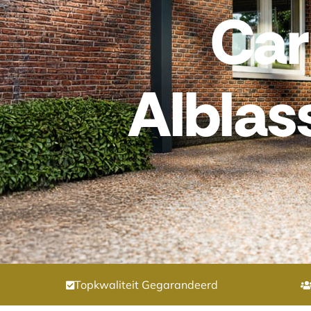
Car
Albla
Topkwaliteit Gegarandeerd