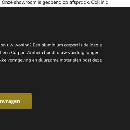
nd op afspraak. Ook in de avond of in het weekend nemen w
 aan uw woning? Een aluminium carport is de ideale
 Met een Carport Arnhem houdt u uw voertuig langer
trakke vormgeving en duurzame materialen past deze
anvragen