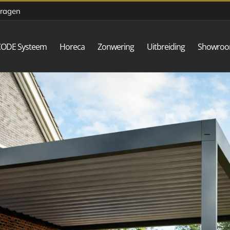
vragen
CODE Systeem
Horeca
Zonwering
Uitbreiding
Showro