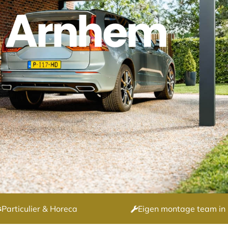
t Arnhem
Particulier & Horeca
Eigen montage team in 