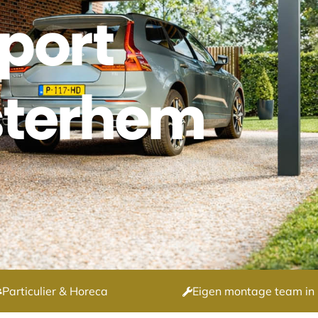
port
sterhem
Particulier & Horeca
Eigen montage team in 