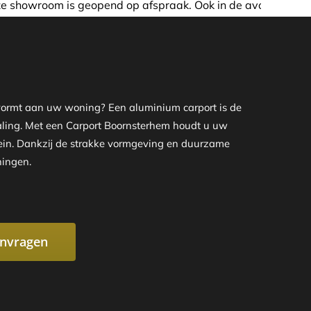
p afspraak. Ook in de avond of in het weekend nemen wij gr
g vormt aan uw woning? Een aluminium carport is de
traling. Met een Carport Boornsterhem houdt u uw
rrein. Dankzij de strakke vormgeving en duurzame
ningen.
anvragen