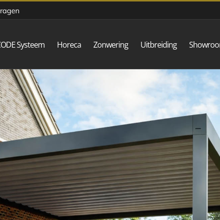
vragen
CODE Systeem
Horeca
Zonwering
Uitbreiding
Showro