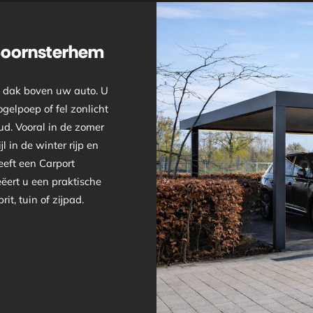
Boornsterhem
n dak boven uw auto. U
gelpoep of fel zonlicht
ud. Vooral in de zomer
l in de winter rijp en
eeft een Carport
ëert u een praktische
t, tuin of zijpad.