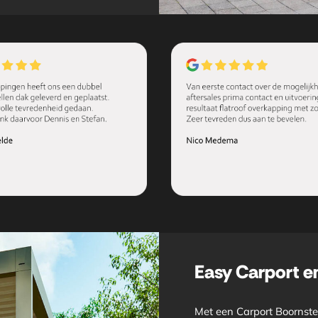
Easy Carport 
Met een Carport Boornste