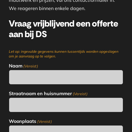
maatwerk en prijzen, vul ons contactformulier in.
We reageren binnen enkele dagen.
Vraag vrijblijvend een offerte
aan bij DS
Let op: ingevulde gegevens kunnen tussentijds worden opgeslagen
om je aanvraag op te volgen.
Naam
(Vereist)
Straatnaam en huisnummer
(Vereist)
Woonplaats
(Vereist)