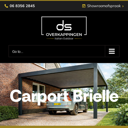
Skip
›
06 8356 2845
Showroomafspraak
to
content
Go to...
Carport Brielle