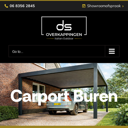
Skip
›
06 8356 2845
Showroomafspraak
to
content
Go to...
Carport Buren