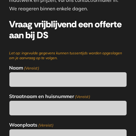
maatwerk en prijzen, vul ons contactformulier in.
We reageren binnen enkele dagen.
Vraag vrijblijvend een offerte
aan bij DS
Let op: ingevulde gegevens kunnen tussentijds worden opgeslagen
om je aanvraag op te volgen.
Naam
(Vereist)
Straatnaam en huisnummer
(Vereist)
Woonplaats
(Vereist)