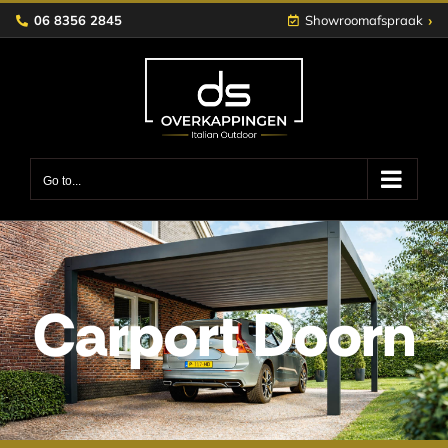
Skip
›
06 8356 2845
Showroomafspraak
to
content
Go to...
Carport Doorn