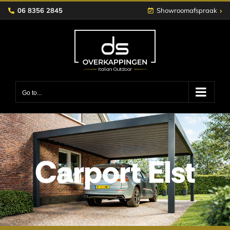
Skip
›
06 8356 2845
Showroomafspraak
to
content
Go to...
Carport Elst