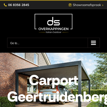
Skip
›
06 8356 2845
Showroomafspraak
to
content
Go to...
Carport
Geertruidenber