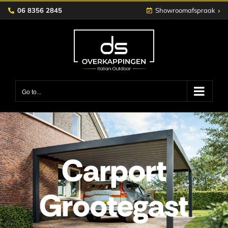
Skip
›
06 8356 2845
Showroomafspraak
to
content
Go to...
Carport
Grootegast