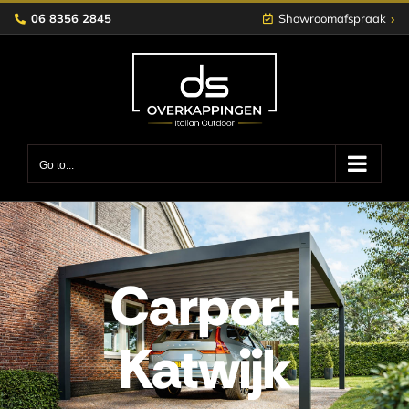
Skip
›
06 8356 2845
Showroomafspraak
to
content
Go to...
Carport
Katwijk