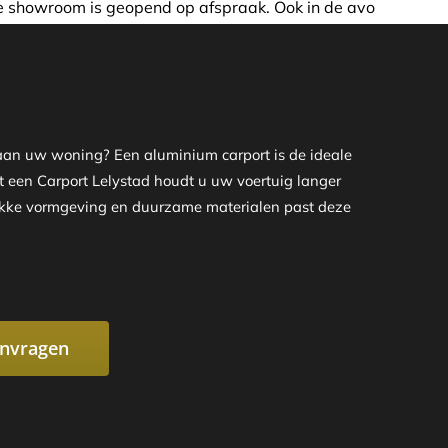
 afspraak. Ook in de avond of in het weekend nemen wij gra
t aan uw woning? Een aluminium carport is de ideale
et een Carport Lelystad houdt u uw voertuig langer
trakke vormgeving en duurzame materialen past deze
anvragen