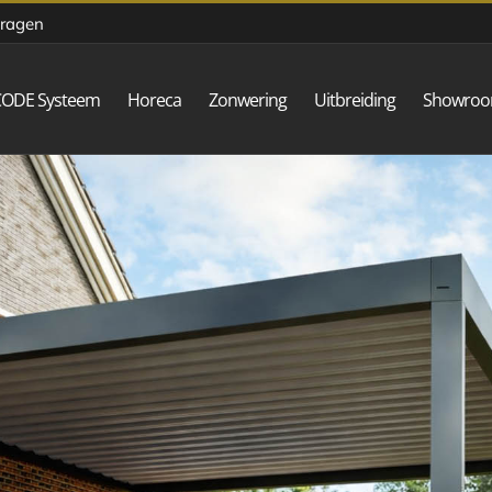
vragen
CODE Systeem
Horeca
Zonwering
Uitbreiding
Showro