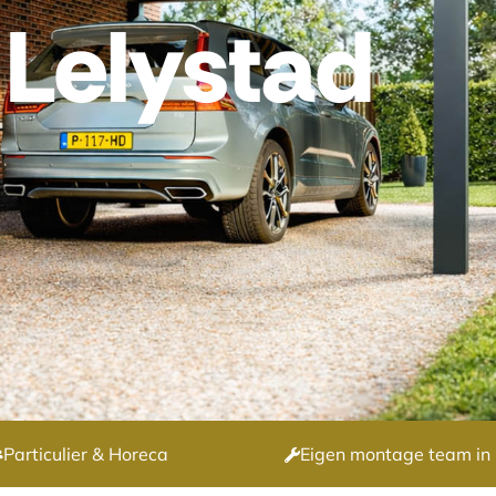
 Lelystad
Particulier & Horeca
Eigen montage team in 